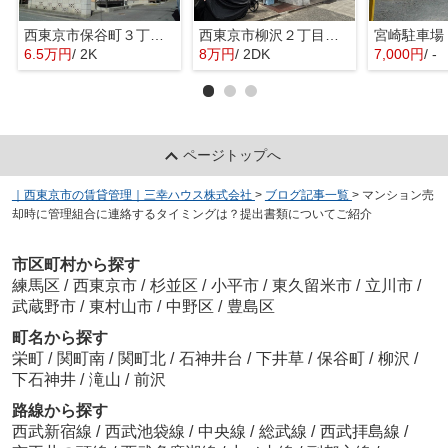
西東京市保谷町３丁目のアパート
西東京市柳沢２丁目のマンション
6.5万円
/ 2K
8万円
/ 2DK
7,000円
/ -
ページトップへ
｜西東京市の賃貸管理｜三幸ハウス株式会社
>
ブログ記事一覧
>
マンション売
却時に管理組合に連絡するタイミングは？提出書類についてご紹介
市区町村から探す
練馬区
/
西東京市
/
杉並区
/
小平市
/
東久留米市
/
立川市
/
武蔵野市
/
東村山市
/
中野区
/
豊島区
町名から探す
栄町
/
関町南
/
関町北
/
石神井台
/
下井草
/
保谷町
/
柳沢
/
下石神井
/
滝山
/
前沢
路線から探す
西武新宿線
/
西武池袋線
/
中央線
/
総武線
/
西武拝島線
/