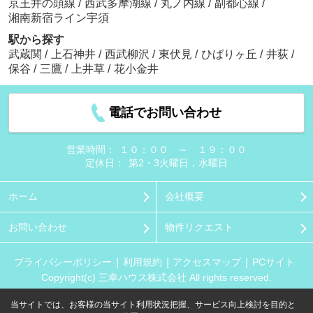
京王井の頭線
/
西武多摩湖線
/
丸ノ内線
/
副都心線
/
湘南新宿ライン宇須
駅から探す
武蔵関
/
上石神井
/
西武柳沢
/
東伏見
/
ひばりヶ丘
/
井荻
/
保谷
/
三鷹
/
上井草
/
花小金井
電話でお問い合わせ
営業時間：
１０：００ ～ １９：００
定休日：
第2・3火曜日，水曜日
ホーム
会社概要
お問い合わせ
物件リクエスト
プライバシーポリシー
利用規約
アクセスマップ
PCサイト
Copyright(c) 三幸ハウス株式会社 All rights reserved.
当サイトでは、お客様の当サイト利用状況把握、サービス向上検討を目的と