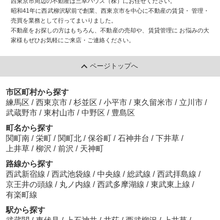
西東京市周辺の不動産は三幸ハウス（株）にお任せください。
昭和41年に西武柳沢駅前で創業、西東京市を中心に不動産の賃貸・ 管理・
売買を業務として行ってまいりました。
不動産をお探しの方はもちろん、不動産の売却や、賃貸管理に お悩みの大
家様もぜひお気軽にご来店・ご連絡ください。
ページトップへ
市区町村から探す
練馬区
/
西東京市
/
杉並区
/
小平市
/
東久留米市
/
立川市
/
武蔵野市
/
東村山市
/
中野区
/
豊島区
町名から探す
関町南
/
栄町
/
関町北
/
保谷町
/
石神井台
/
下井草
/
上井草
/
柳沢
/
前沢
/
天神町
路線から探す
西武新宿線
/
西武池袋線
/
中央線
/
総武線
/
西武拝島線
/
京王井の頭線
/
丸ノ内線
/
西武多摩湖線
/
東武東上線
/
有楽町線
駅から探す