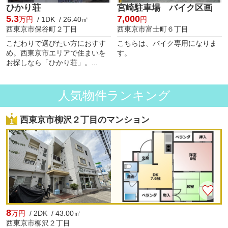
ひかり荘
宮崎駐車場 バイク区画
5.3
7,000
万円
/ 1DK / 26.40㎡
円
西東京市保谷町２丁目
西東京市富士町６丁目
こだわりで選びたい方におすす
こちらは、バイク専用になりま
め。西東京市エリアで住まいを
す。
お探しなら「ひかり荘」。...
人気物件ランキング
西東京市柳沢２丁目のマンション
8
万円
/ 2DK / 43.00㎡
西東京市柳沢２丁目