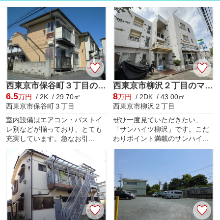
西東京市保谷町３丁目のアパート
西東京市柳沢２丁目のマンション
6.5
8
万円
/ 2K / 29.70㎡
万円
/ 2DK / 43.00㎡
西東京市保谷町３丁目
西東京市柳沢２丁目
室内設備はエアコン・バストイ
ぜひ一度見ていただきたい、
レ別などが揃っており、とても
「サンハイツ柳沢」です。こだ
充実しています。急なお引...
わりポイント満載のサンハイ...