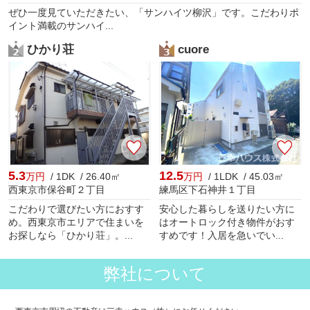
ぜひ一度見ていただきたい、「サンハイツ柳沢」です。こだわりポ
イント満載のサンハイ...
ひかり荘
cuore
5.3
12.5
万円
/ 1DK / 26.40㎡
万円
/ 1LDK / 45.03㎡
西東京市保谷町２丁目
練馬区下石神井１丁目
こだわりで選びたい方におすす
安心した暮らしを送りたい方に
め。西東京市エリアで住まいを
はオートロック付き物件がおす
お探しなら「ひかり荘」。...
すめです！入居を急いでい...
弊社について