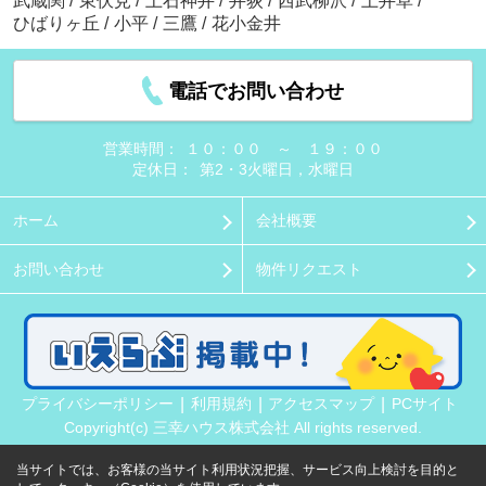
武蔵関
/
東伏見
/
上石神井
/
井荻
/
西武柳沢
/
上井草
/
ひばりヶ丘
/
小平
/
三鷹
/
花小金井
電話でお問い合わせ
営業時間：
１０：００ ～ １９：００
定休日：
第2・3火曜日，水曜日
ホーム
会社概要
お問い合わせ
物件リクエスト
プライバシーポリシー
利用規約
アクセスマップ
PCサイト
Copyright(c) 三幸ハウス株式会社 All rights reserved.
当サイトでは、お客様の当サイト利用状況把握、サービス向上検討を目的と