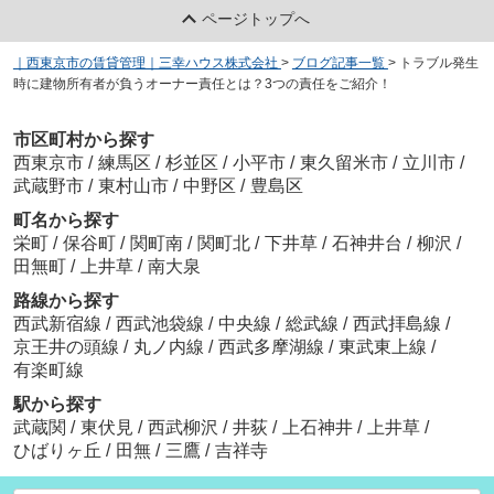
ページトップへ
｜西東京市の賃貸管理｜三幸ハウス株式会社
>
ブログ記事一覧
>
トラブル発生
時に建物所有者が負うオーナー責任とは？3つの責任をご紹介！
市区町村から探す
西東京市
/
練馬区
/
杉並区
/
小平市
/
東久留米市
/
立川市
/
武蔵野市
/
東村山市
/
中野区
/
豊島区
町名から探す
栄町
/
保谷町
/
関町南
/
関町北
/
下井草
/
石神井台
/
柳沢
/
田無町
/
上井草
/
南大泉
路線から探す
西武新宿線
/
西武池袋線
/
中央線
/
総武線
/
西武拝島線
/
京王井の頭線
/
丸ノ内線
/
西武多摩湖線
/
東武東上線
/
有楽町線
駅から探す
武蔵関
/
東伏見
/
西武柳沢
/
井荻
/
上石神井
/
上井草
/
ひばりヶ丘
/
田無
/
三鷹
/
吉祥寺