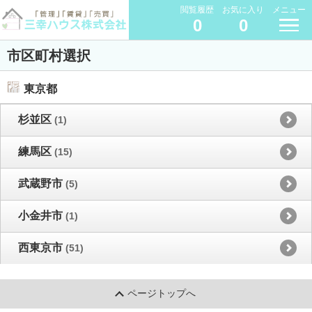
閲覧履歴
お気に入り
メニュー
0
0
市区町村選択
東京都
杉並区
(1)
練馬区
(15)
武蔵野市
(5)
小金井市
(1)
西東京市
(51)
ページトップへ