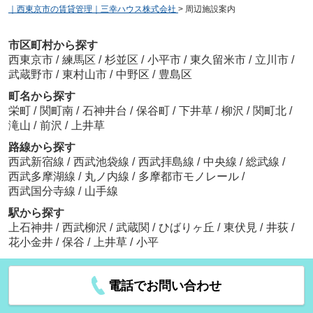
｜西東京市の賃貸管理｜三幸ハウス株式会社
>
周辺施設案内
市区町村から探す
西東京市
/
練馬区
/
杉並区
/
小平市
/
東久留米市
/
立川市
/
武蔵野市
/
東村山市
/
中野区
/
豊島区
町名から探す
栄町
/
関町南
/
石神井台
/
保谷町
/
下井草
/
柳沢
/
関町北
/
滝山
/
前沢
/
上井草
路線から探す
西武新宿線
/
西武池袋線
/
西武拝島線
/
中央線
/
総武線
/
西武多摩湖線
/
丸ノ内線
/
多摩都市モノレール
/
西武国分寺線
/
山手線
駅から探す
上石神井
/
西武柳沢
/
武蔵関
/
ひばりヶ丘
/
東伏見
/
井荻
/
花小金井
/
保谷
/
上井草
/
小平
電話でお問い合わせ