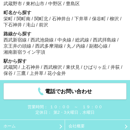
武蔵野市
/
東村山市
/
中野区
/
豊島区
町名から探す
栄町
/
関町南
/
関町北
/
石神井台
/
下井草
/
保谷町
/
柳沢
/
下石神井
/
滝山
/
前沢
路線から探す
西武新宿線
/
西武池袋線
/
中央線
/
総武線
/
西武拝島線
/
京王井の頭線
/
西武多摩湖線
/
丸ノ内線
/
副都心線
/
湘南新宿ライン宇須
駅から探す
武蔵関
/
上石神井
/
西武柳沢
/
東伏見
/
ひばりヶ丘
/
井荻
/
保谷
/
三鷹
/
上井草
/
花小金井
電話でお問い合わせ
営業時間：
１０：００ ～ １９：００
定休日：
第2・3火曜日，水曜日
ホーム
会社概要