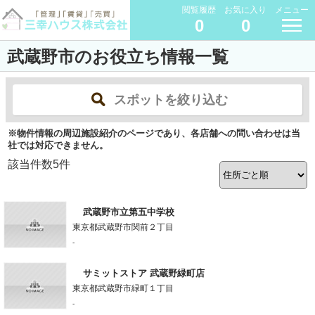
閲覧履歴
お気に入り
メニュー
0
0
武蔵野市のお役立ち情報一覧
スポットを絞り込む
※物件情報の周辺施設紹介のページであり、各店舗への問い合わせは当
社では対応できません。
該当件数
5
件
武蔵野市立第五中学校
東京都武蔵野市関前２丁目
-
サミットストア 武蔵野緑町店
東京都武蔵野市緑町１丁目
-