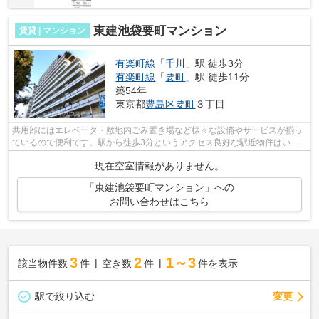
東建池袋要町マンション
賃貸 | マンション
有楽町線
「
千川
」駅 徒歩3分
有楽町線
「
要町
」駅 徒歩11分
築54年
東京都
豊島区
要町
３丁目
共用部にはエレベータ・敷地内ごみ置き場など様々な設備やサービスが揃っ
ているので便利です。駅から徒歩3分というアクセス良好な駅近物件はいか
がですか。眺望良好な物件はこちらです...
現在空室情報がありません。
「東建池袋要町マンション」への
お問い合わせはこちら
3
2
1～3
該当物件数
件
空き数
件
件を表示
駅で絞り込む
変更