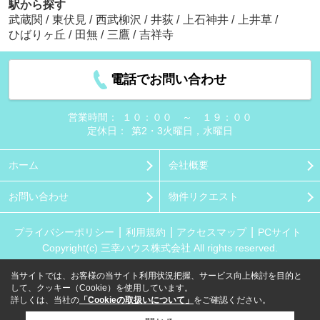
駅から探す
武蔵関
/
東伏見
/
西武柳沢
/
井荻
/
上石神井
/
上井草
/
ひばりヶ丘
/
田無
/
三鷹
/
吉祥寺
電話でお問い合わせ
営業時間：
１０：００ ～ １９：００
定休日：
第2・3火曜日，水曜日
ホーム
会社概要
お問い合わせ
物件リクエスト
プライバシーポリシー
利用規約
アクセスマップ
PCサイト
Copyright(c) 三幸ハウス株式会社 All rights reserved.
当サイトでは、お客様の当サイト利用状況把握、サービス向上検討を目的と
して、クッキー（Cookie）を使用しています。
詳しくは、当社の
「Cookieの取扱いについて」
をご確認ください。