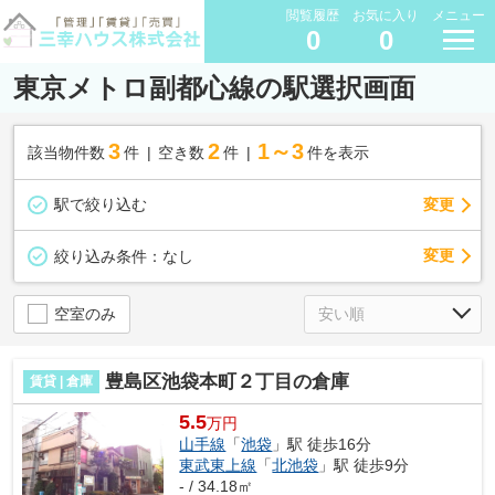
閲覧履歴
お気に入り
メニュー
0
0
東京メトロ副都心線の駅選択画面
3
2
1～3
該当物件数
件
空き数
件
件を表示
駅で絞り込む
変更
変更
絞り込み条件：
なし
空室のみ
豊島区池袋本町２丁目の倉庫
賃貸 | 倉庫
5.5
万円
山手線
「
池袋
」駅 徒歩16分
東武東上線
「
北池袋
」駅 徒歩9分
- / 34.18㎡