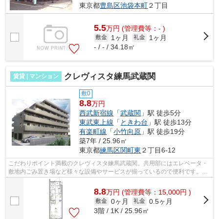
東京都
豊島区
池袋本町
２丁目
5.5
万
円
(管理費等：- )
1ヶ月
1ヶ月
敷金
礼金
- / - / 34.18㎡
クレヴィスタ練馬武蔵関
賃貸 | マンション
敷0
8.8
万円
西武新宿線
「
武蔵関
」駅 徒歩5分
東武東上線
「
ときわ台
」駅 徒歩13分
有楽町線
「
小竹向原
」駅 徒歩19分
築7年 / 25.96㎡
東京都
練馬区
関町東
２丁目6-12
こだわりポイント満載のクレヴィスタ練馬武蔵関。共用部にはエレベータ・
敷地内ごみ置き場など様々な設備やサービスが揃っているので便利です。外
見から個性があふれる、デザイナーズ...
8.8
万
円
(管理費等：15,000円 )
0ヶ月
0.5ヶ月
敷金
礼金
3階 / 1K / 25.96㎡