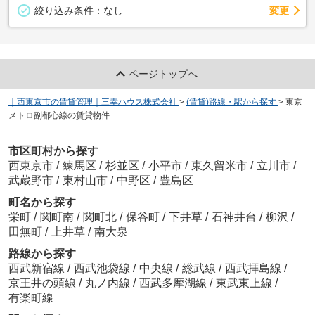
変更
絞り込み条件：
なし
ページトップへ
｜西東京市の賃貸管理｜三幸ハウス株式会社
>
(賃貸)路線・駅から探す
>
東京
メトロ副都心線の賃貸物件
市区町村から探す
西東京市
/
練馬区
/
杉並区
/
小平市
/
東久留米市
/
立川市
/
武蔵野市
/
東村山市
/
中野区
/
豊島区
町名から探す
栄町
/
関町南
/
関町北
/
保谷町
/
下井草
/
石神井台
/
柳沢
/
田無町
/
上井草
/
南大泉
路線から探す
西武新宿線
/
西武池袋線
/
中央線
/
総武線
/
西武拝島線
/
京王井の頭線
/
丸ノ内線
/
西武多摩湖線
/
東武東上線
/
有楽町線