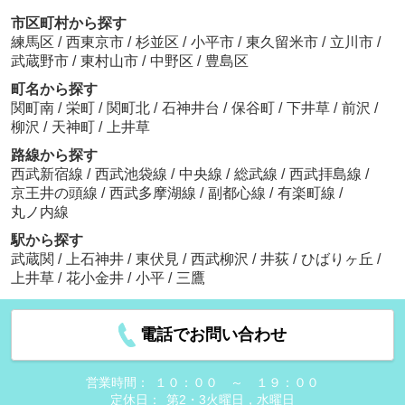
市区町村から探す
練馬区
/
西東京市
/
杉並区
/
小平市
/
東久留米市
/
立川市
/
武蔵野市
/
東村山市
/
中野区
/
豊島区
町名から探す
関町南
/
栄町
/
関町北
/
石神井台
/
保谷町
/
下井草
/
前沢
/
柳沢
/
天神町
/
上井草
路線から探す
西武新宿線
/
西武池袋線
/
中央線
/
総武線
/
西武拝島線
/
京王井の頭線
/
西武多摩湖線
/
副都心線
/
有楽町線
/
丸ノ内線
駅から探す
武蔵関
/
上石神井
/
東伏見
/
西武柳沢
/
井荻
/
ひばりヶ丘
/
上井草
/
花小金井
/
小平
/
三鷹
電話でお問い合わせ
営業時間：
１０：００ ～ １９：００
定休日：
第2・3火曜日，水曜日