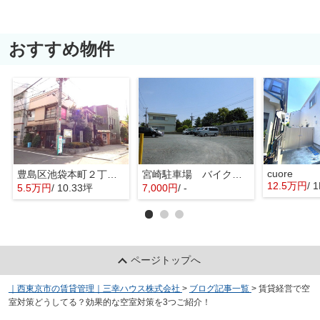
おすすめ物件
cuore
豊島区池袋本町２丁目の倉庫
宮崎駐車場 バイク区画
12.5万円
/ 
5.5万円
/ 10.33坪
7,000円
/ -
ページトップへ
｜西東京市の賃貸管理｜三幸ハウス株式会社
>
ブログ記事一覧
>
賃貸経営で空
室対策どうしてる？効果的な空室対策を3つご紹介！