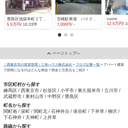
cuore
豊島区池袋本町２丁目の倉庫
宮崎駐車場 バイク区画
12.5万円
/ 
5.5万円
/ 10.33坪
7,000円
/ -
ページトップへ
｜西東京市の賃貸管理｜三幸ハウス株式会社
>
ブログ記事一覧
>
アパート建築
で節税になるのはどんな税金？税金と注意点もご紹介！
市区町村から探す
練馬区
/
西東京市
/
杉並区
/
小平市
/
東久留米市
/
立川市
/
武蔵野市
/
東村山市
/
中野区
/
豊島区
町名から探す
関町南
/
栄町
/
関町北
/
石神井台
/
保谷町
/
下井草
/
柳沢
/
下石神井
/
天神町
/
上井草
路線から探す