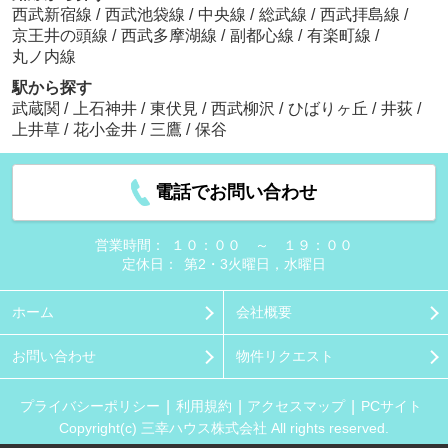
西武新宿線
/
西武池袋線
/
中央線
/
総武線
/
西武拝島線
/
京王井の頭線
/
西武多摩湖線
/
副都心線
/
有楽町線
/
丸ノ内線
駅から探す
武蔵関
/
上石神井
/
東伏見
/
西武柳沢
/
ひばりヶ丘
/
井荻
/
上井草
/
花小金井
/
三鷹
/
保谷
電話でお問い合わせ
営業時間：
１０：００ ～ １９：００
定休日：
第2・3火曜日，水曜日
ホーム
会社概要
お問い合わせ
物件リクエスト
プライバシーポリシー
利用規約
アクセスマップ
PCサイト
Copyright(c) 三幸ハウス株式会社 All rights reserved.