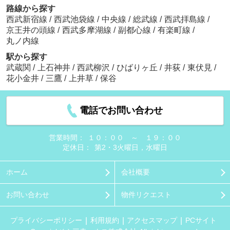
路線から探す
西武新宿線
/
西武池袋線
/
中央線
/
総武線
/
西武拝島線
/
京王井の頭線
/
西武多摩湖線
/
副都心線
/
有楽町線
/
丸ノ内線
駅から探す
武蔵関
/
上石神井
/
西武柳沢
/
ひばりヶ丘
/
井荻
/
東伏見
/
花小金井
/
三鷹
/
上井草
/
保谷
電話でお問い合わせ
営業時間：
１０：００ ～ １９：００
定休日：
第2・3火曜日，水曜日
ホーム
会社概要
お問い合わせ
物件リクエスト
プライバシーポリシー
利用規約
アクセスマップ
PCサイト