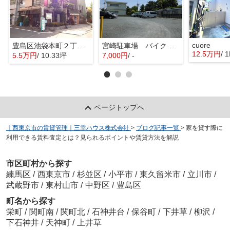
cuore
豊島区池袋本町２丁目の倉庫
宮崎駐車場 バイク区画
12.5万円
/ 
5.5万円
/ 10.33坪
7,000円
/ -
ページトップへ
｜西東京市の賃貸管理｜三幸ハウス株式会社
>
ブログ記事一覧
>
家を貸す際に
利用できる賃料査定とは？見られるポイントや賃貸方法を解説
市区町村から探す
練馬区
/
西東京市
/
杉並区
/
小平市
/
東久留米市
/
立川市
/
武蔵野市
/
東村山市
/
中野区
/
豊島区
町名から探す
栄町
/
関町南
/
関町北
/
石神井台
/
保谷町
/
下井草
/
柳沢
/
下石神井
/
天神町
/
上井草