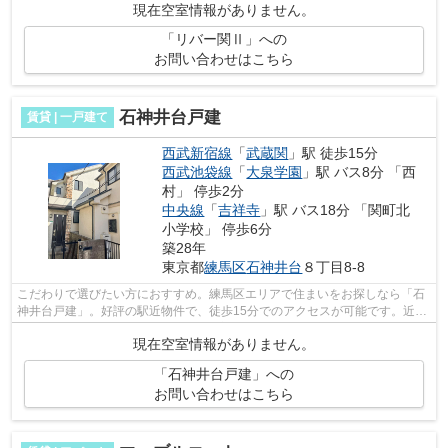
現在空室情報がありません。
「リバー関Ⅱ」への
お問い合わせはこちら
石神井台戸建
賃貸 | 一戸建て
西武新宿線
「
武蔵関
」駅 徒歩15分
西武池袋線
「
大泉学園
」駅 バス8分 「西
村」 停歩2分
中央線
「
吉祥寺
」駅 バス18分 「関町北
小学校」 停歩6分
築28年
東京都
練馬区
石神井台
８丁目8-8
こだわりで選びたい方におすすめ。練馬区エリアで住まいをお探しなら「石
神井台戸建」。好評の駅近物件で、徒歩15分でのアクセスが可能です。近く
に駅が2つあるため、用途や行き先に応...
現在空室情報がありません。
「石神井台戸建」への
お問い合わせはこちら