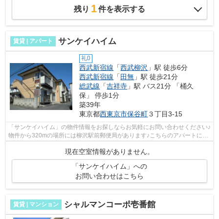
1
残り
件を表示する
サンケイハイム
賃貸 | アパート
礼0
西武新宿線
「
西武柳沢
」駅 徒歩6分
西武新宿線
「
田無
」駅 徒歩21分
総武線
「
吉祥寺
」駅 バス21分 「桶久
保」 停歩1分
築39年
東京都
西東京市
保谷町
３丁目3-15
「サンケイハイム」の物件情報をお探しならお気軽にお問い合わせください♪
物件から320mの場所には柳沢駅前郵便局があります♪こちらのアパートには
自走式駐車場あり♪2駅利用できる場所...
現在空室情報がありません。
「サンケイハイム」への
お問い合わせはこちら
シャルマンコーポ壱番館
賃貸 | マンション