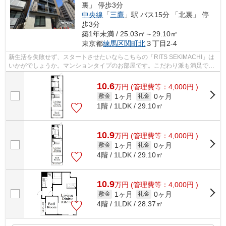
裏」 停歩3分
中央線
「
三鷹
」駅 バス15分 「北裏」 停
歩3分
築1年未満 / 25.03㎡～29.10㎡
東京都
練馬区
関町北
３丁目2-4
新生活を失敗せず、スタートさせたいならこちらの「RITS SEKIMACHI」は
いかがでしょうか。マンションタイプのお部屋です。こだわり派も満足でき
るデザイナーズ物件です。2026年築の物...
10.6
万
円
(管理費等：4,000円 )
1ヶ月
0ヶ月
敷金
礼金
1階 / 1LDK / 29.10㎡
10.9
万
円
(管理費等：4,000円 )
1ヶ月
0ヶ月
敷金
礼金
4階 / 1LDK / 29.10㎡
10.9
万
円
(管理費等：4,000円 )
1ヶ月
0ヶ月
敷金
礼金
4階 / 1LDK / 28.37㎡