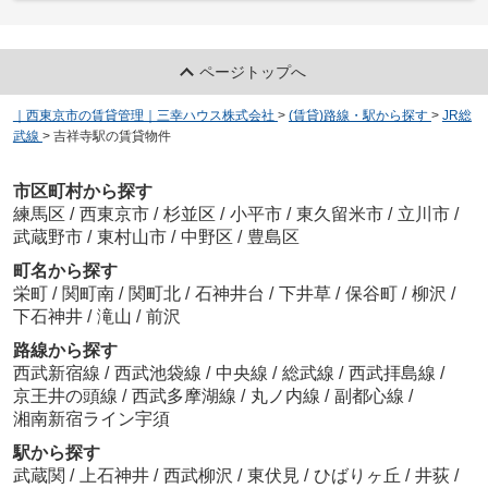
ページトップへ
｜西東京市の賃貸管理｜三幸ハウス株式会社
>
(賃貸)路線・駅から探す
>
JR総
武線
>
吉祥寺駅の賃貸物件
市区町村から探す
練馬区
/
西東京市
/
杉並区
/
小平市
/
東久留米市
/
立川市
/
武蔵野市
/
東村山市
/
中野区
/
豊島区
町名から探す
栄町
/
関町南
/
関町北
/
石神井台
/
下井草
/
保谷町
/
柳沢
/
下石神井
/
滝山
/
前沢
路線から探す
西武新宿線
/
西武池袋線
/
中央線
/
総武線
/
西武拝島線
/
京王井の頭線
/
西武多摩湖線
/
丸ノ内線
/
副都心線
/
湘南新宿ライン宇須
駅から探す
武蔵関
/
上石神井
/
西武柳沢
/
東伏見
/
ひばりヶ丘
/
井荻
/