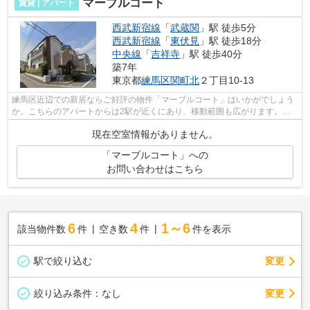
マーブルコート
賃貸 | アパート
西武新宿線
「
武蔵関
」駅 徒歩5分
西武新宿線
「
東伏見
」駅 徒歩18分
中央線
「
吉祥寺
」駅 徒歩40分
築7年
東京都
練馬区
関町北
２丁目10-13
練馬区近辺での新居ならご好評の物件「マーブルコート」はいかがでしょう
か。こちらのアパートからは2駅が近くにあり、移動範囲も広がります。住
む人のことも考えられている満足度の高...
現在空室情報がありません。
「マーブルコート」への
お問い合わせはこちら
6
4
1～6
該当物件数
件
空き数
件
件を表示
駅で絞り込む
変更
変更
絞り込み条件：
なし