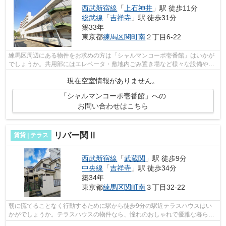
西武新宿線
「
上石神井
」駅 徒歩11分
総武線
「
吉祥寺
」駅 徒歩31分
築33年
東京都
練馬区
関町南
２丁目6-22
練馬区周辺にある物件をお求めの方は「シャルマンコーポ壱番館」はいかが
でしょうか。共用部にはエレベータ・敷地内ごみ置き場など様々な設備やサ
ービスが揃っているので便利です。通...
現在空室情報がありません。
「シャルマンコーポ壱番館」への
お問い合わせはこちら
リバー関Ⅱ
賃貸 | テラス
西武新宿線
「
武蔵関
」駅 徒歩9分
中央線
「
吉祥寺
」駅 徒歩34分
築34年
東京都
練馬区
関町南
３丁目32-22
朝に慌てることなく行動するために駅から徒歩9分の駅近テラスハウスはい
かがでしょうか。テラスハウスの物件なら、憧れのおしゃれで優雅な暮らし
を実現できます。ご希望の条件やこだわ...