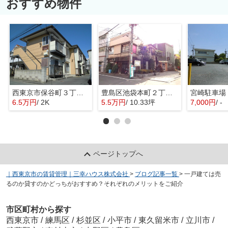
おすすめ物件
西東京市保谷町３丁目のアパート
豊島区池袋本町２丁目の倉庫
6.5万円
/ 2K
5.5万円
/ 10.33坪
7,000円
/ -
ページトップへ
｜西東京市の賃貸管理｜三幸ハウス株式会社
>
ブログ記事一覧
>
一戸建ては売
るのか貸すのかどっちがおすすめ？それぞれのメリットをご紹介
市区町村から探す
西東京市
/
練馬区
/
杉並区
/
小平市
/
東久留米市
/
立川市
/