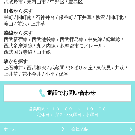
武蔵野市
/
東村山市
/
中野区
/
豊島区
町名から探す
栄町
/
関町南
/
石神井台
/
保谷町
/
下井草
/
柳沢
/
関町北
/
滝山
/
前沢
/
上井草
路線から探す
西武新宿線
/
西武池袋線
/
西武拝島線
/
中央線
/
総武線
/
西武多摩湖線
/
丸ノ内線
/
多摩都市モノレール
/
西武国分寺線
/
山手線
駅から探す
上石神井
/
西武柳沢
/
武蔵関
/
ひばりヶ丘
/
東伏見
/
井荻
/
上井草
/
花小金井
/
小平
/
保谷
電話でお問い合わせ
営業時間：
１０：００ ～ １９：００
定休日：
第2・3火曜日，水曜日
ホーム
会社概要