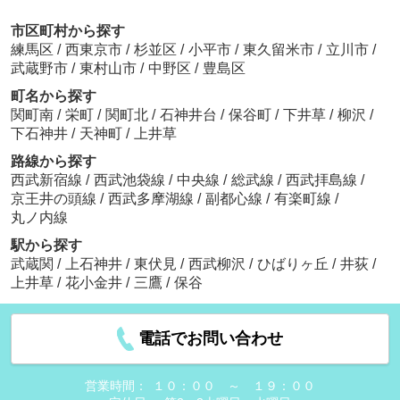
市区町村から探す
練馬区
/
西東京市
/
杉並区
/
小平市
/
東久留米市
/
立川市
/
武蔵野市
/
東村山市
/
中野区
/
豊島区
町名から探す
関町南
/
栄町
/
関町北
/
石神井台
/
保谷町
/
下井草
/
柳沢
/
下石神井
/
天神町
/
上井草
路線から探す
西武新宿線
/
西武池袋線
/
中央線
/
総武線
/
西武拝島線
/
京王井の頭線
/
西武多摩湖線
/
副都心線
/
有楽町線
/
丸ノ内線
駅から探す
武蔵関
/
上石神井
/
東伏見
/
西武柳沢
/
ひばりヶ丘
/
井荻
/
上井草
/
花小金井
/
三鷹
/
保谷
電話でお問い合わせ
営業時間：
１０：００ ～ １９：００