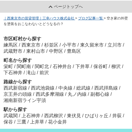
ページトップへ
｜西東京市の賃貸管理｜三幸ハウス株式会社
>
ブログ記事一覧
>
空き家の外壁
を塗装をおこなわないとどうなるの？
市区町村から探す
練馬区
/
西東京市
/
杉並区
/
小平市
/
東久留米市
/
立川市
/
武蔵野市
/
東村山市
/
中野区
/
豊島区
町名から探す
栄町
/
関町南
/
関町北
/
石神井台
/
下井草
/
保谷町
/
柳沢
/
下石神井
/
滝山
/
前沢
路線から探す
西武新宿線
/
西武池袋線
/
中央線
/
総武線
/
西武拝島線
/
京王井の頭線
/
西武多摩湖線
/
丸ノ内線
/
副都心線
/
湘南新宿ライン宇須
駅から探す
武蔵関
/
上石神井
/
西武柳沢
/
東伏見
/
ひばりヶ丘
/
井荻
/
保谷
/
三鷹
/
上井草
/
花小金井