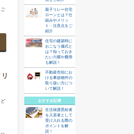
てご
親子リレー住宅
ローンとは？仕
組みやメリッ
ト・注意点をご
紹介
住宅の建築時に
おこなう儀式と
は？知っておき
たい六曜や費用
も解説！
不動産売却にお
メリ
ける事故物件の
取り扱い方につ
いて解説！
とど
おすすめ記事
生活保護受給者
を入居者として
受け入れる際の
た
ポイントを解
説！