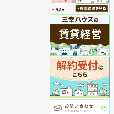
エリア| 駅
賃料
面積
-
件該当