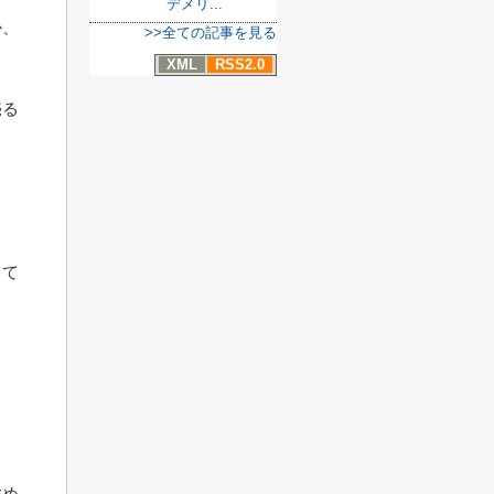
デメリ...
か、
>>全ての記事を見る
XML
RSS2.0
売る
ょ
して
すめ