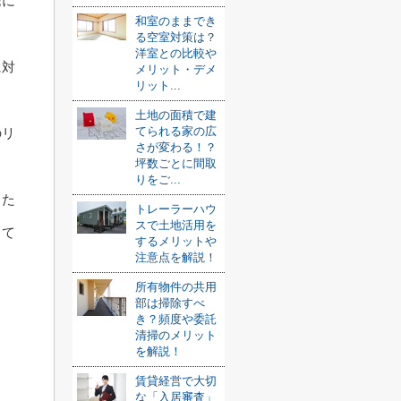
民に
和室のままでき
る空室対策は？
洋室との比較や
に対
メリット・デメ
リット...
土地の面積で建
てられる家の広
のリ
さが変わる！？
坪数ごとに間取
りをご...
るた
トレーラーハウ
スで土地活用を
って
するメリットや
注意点を解説！
所有物件の共用
部は掃除すべ
き？頻度や委託
清掃のメリット
を解説！
賃貸経営で大切
な「入居審査」