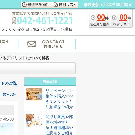
最終更新：2026年08月08日
00
00
件
件
最近見た物件
検討リスト
１９：００
定休日：第2・3火曜日，水曜日
いるデメリットについて解説
最新記事
ントのご説
リノベーション
｜次へ ≫
物件を購入すべ
き？メリットと
注意点をご紹介
間取り変更や部
24-05-30
屋を増やす方
法！費用相場や
注意点をご紹介