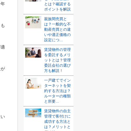
一年
とは？確認する
ポイントを解説
親族間売買と
は？一般的な不
とも
動産売買との違
いや適正価格の
設定につ...
が適
賃貸物件の管理
を委託するメリ
ットとは？管理
委託会社の選び
金が
方も解説！
一戸建てでイン
ターネットを契
約する方法は？
ルーターの種類
と所要...
賃貸物件の自主
はい
管理で客付けに
成功する方法と
は？メリットと