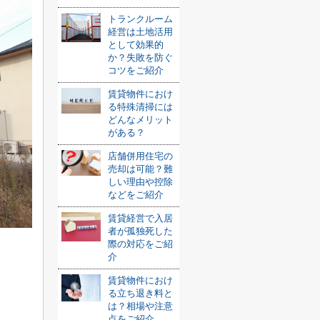
トランクルーム
経営は土地活用
として効果的
か？失敗を防ぐ
コツをご紹介
賃貸物件におけ
る特殊清掃には
どんなメリット
がある？
店舗併用住宅の
売却は可能？難
しい理由や控除
などをご紹介
賃貸経営で入居
者が孤独死した
際の対応をご紹
介
る
賃貸物件におけ
る立ち退き料と
は？相場や注意
点をご紹介