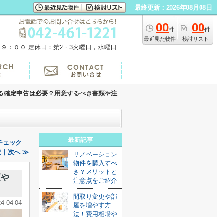
最終更新：2026年08月08日
00
00
件
件
最近見た物件
検討リスト
１９：００
定休日：第2・3火曜日，水曜日
る確定申告は必要？用意するべき書類や注
最新記事
チェック
｜次へ ≫
リノベーション
物件を購入すべ
き？メリットと
類や
注意点をご紹介
間取り変更や部
24-04-04
屋を増やす方
法！費用相場や