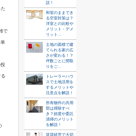
説！
った
和室のままでき
る空室対策は？
洋室との比較や
メリット・デメ
雑で
リット...
簡単
土地の面積で建
てられる家の広
さが変わる！？
坪数ごとに間取
の投
りをご...
ける
トレーラーハウ
スで土地活用を
するメリットや
注意点を解説！
所有物件の共用
部は掃除すべ
き？頻度や委託
清掃のメリット
を解説！
の
賃貸経営で大切