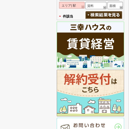
エリア| 駅
賃料
面積
-
件該当