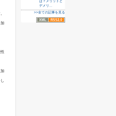
は？メリットと
。
デメリ...
>>全ての記事を見る
す。
XML
RSS2.0
告加
能性
。
重加
告し