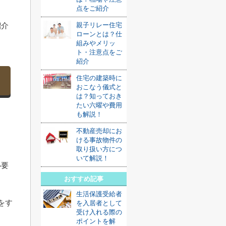
点をご紹介
紹介
親子リレー住宅
ローンとは？仕
組みやメリッ
ト・注意点をご
紹介
住宅の建築時に
おこなう儀式と
は？知っておき
たい六曜や費用
も解説！
不動産売却にお
ける事故物件の
取り扱い方につ
いて解説！
必要
おすすめ記事
生活保護受給者
をす
を入居者として
受け入れる際の
ポイントを解