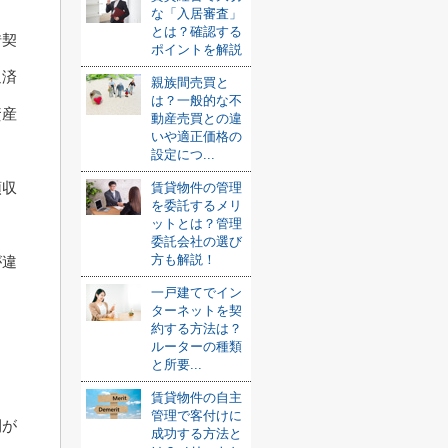
な「入居審査」
とは？確認する
借契
ポイントを解説
返済
親族間売買と
は？一般的な不
資産
動産売買との違
いや適正価格の
設定につ...
領収
賃貸物件の管理
を委託するメリ
ットとは？管理
委託会社の選び
方も解説！
が違
一戸建てでイン
ターネットを契
約する方法は？
ルーターの種類
と所要...
賃貸物件の自主
管理で客付けに
間が
成功する方法と