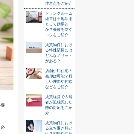
注意点をご紹介
トランクルーム
経営は土地活用
として効果的
か？失敗を防ぐ
コツをご紹介
賃貸物件におけ
る特殊清掃には
どんなメリット
がある？
店舗併用住宅の
売却は可能？難
しい理由や控除
などをご紹介
賃貸経営で入居
者が孤独死した
必要
際の対応をご紹
介
賃貸物件におけ
に必
る立ち退き料と
は？相場や注意