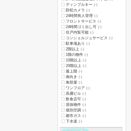
ディンプルキー
(-)
防犯カメラ
(-)
24時間有人管理
(-)
フロントサービス
(-)
24時間ゴミ出し可
(-)
住戸内覧可能
(-)
コンシェルジュサービス
(-)
駐車場あり
(-)
2階以上
(-)
1階の物件
(-)
10階以上
(-)
20階以上
(-)
最上階
(-)
南向き
(-)
角部屋
(-)
ワンフロア
(-)
高層ビル
(-)
飲食店可
(-)
居抜物件
(-)
個別空調
(-)
都市ガス
(-)
下水道
(-)