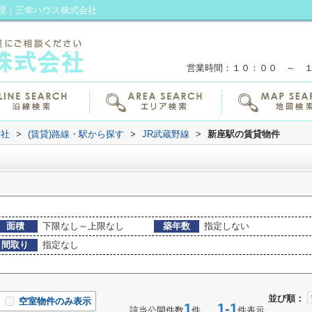
理｜三幸ハウス株式会社
営業時間：１０：００ ～ 
会社
>
(賃貸)路線・駅から探す
>
JR武蔵野線
>
新座駅の賃貸物件
面積
下限なし～上限なし
築年数
指定しない
間取り
指定なし
並び順：
空室物件のみ表示
1
1-1
該当公開件数
件
件表示