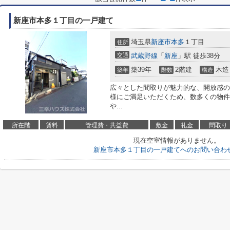
新座市本多１丁目の一戸建て
埼玉県
新座市
本多
１丁目
住所
交通
武蔵野線
「
新座
」駅 徒歩38分
築39年
2階建
木造
築年
階数
構造
広々とした間取りが魅力的な、開放感の
様にご満足いただくため、数多くの物件
や...
所在階
賃料
管理費・共益費
敷金
礼金
間取り
現在空室情報がありません。
新座市本多１丁目の一戸建てへのお問い合わ