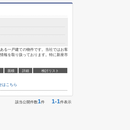
ある一戸建ての物件です。当社ではお客
情報を取り扱っております。特に新座市
面積
詳細
検討リスト
せはこちら
1
1-1
該当公開件数
件
件表示