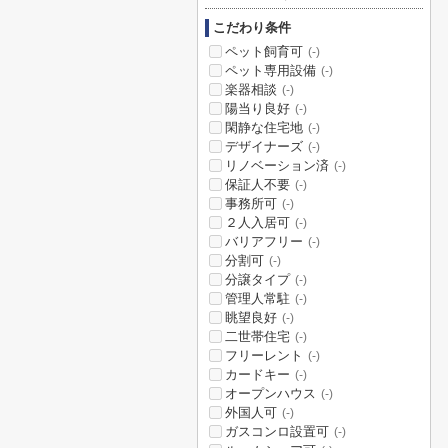
こだわり条件
ペット飼育可
(-)
ペット専用設備
(-)
楽器相談
(-)
陽当り良好
(-)
閑静な住宅地
(-)
デザイナーズ
(-)
リノベーション済
(-)
保証人不要
(-)
事務所可
(-)
２人入居可
(-)
バリアフリー
(-)
分割可
(-)
分譲タイプ
(-)
管理人常駐
(-)
眺望良好
(-)
二世帯住宅
(-)
フリーレント
(-)
カードキー
(-)
オープンハウス
(-)
外国人可
(-)
ガスコンロ設置可
(-)