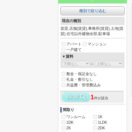
種別で絞り込む
現在の種別
賃貸,店舗(賃貸),事務所(賃貸),土地(賃
貸),住宅以外建物全部,駐車場
アパート
マンション
一戸建て
▼賃料
～
敷金・保証金なし
礼金・敷引なし
共益費・管理費込み
1
件が該当
間取り
ワンルーム
1K
1DK
1LDK
2K
2DK