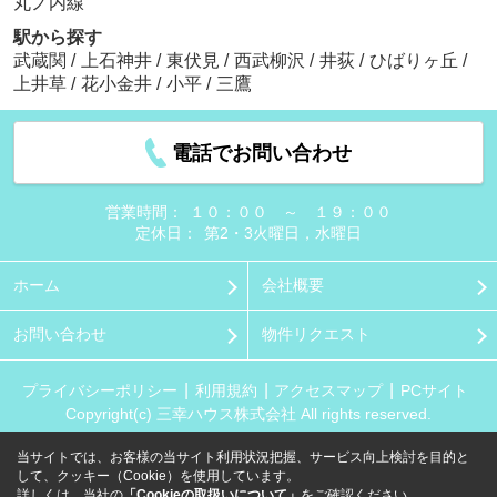
丸ノ内線
駅から探す
武蔵関
/
上石神井
/
東伏見
/
西武柳沢
/
井荻
/
ひばりヶ丘
/
上井草
/
花小金井
/
小平
/
三鷹
電話でお問い合わせ
営業時間：
１０：００ ～ １９：００
定休日：
第2・3火曜日，水曜日
ホーム
会社概要
お問い合わせ
物件リクエスト
プライバシーポリシー
利用規約
アクセスマップ
PCサイト
Copyright(c) 三幸ハウス株式会社 All rights reserved.
当サイトでは、お客様の当サイト利用状況把握、サービス向上検討を目的と
して、クッキー（Cookie）を使用しています。
詳しくは、当社の
「Cookieの取扱いについて」
をご確認ください。