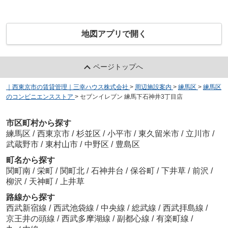
地図アプリで開く
ページトップへ
｜西東京市の賃貸管理｜三幸ハウス株式会社
>
周辺施設案内
>
練馬区
>
練馬区
のコンビニエンスストア
>
セブンイレブン 練馬下石神井3丁目店
市区町村から探す
練馬区
/
西東京市
/
杉並区
/
小平市
/
東久留米市
/
立川市
/
武蔵野市
/
東村山市
/
中野区
/
豊島区
町名から探す
関町南
/
栄町
/
関町北
/
石神井台
/
保谷町
/
下井草
/
前沢
/
柳沢
/
天神町
/
上井草
路線から探す
西武新宿線
/
西武池袋線
/
中央線
/
総武線
/
西武拝島線
/
京王井の頭線
/
西武多摩湖線
/
副都心線
/
有楽町線
/