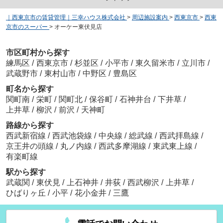
｜西東京市の賃貸管理｜三幸ハウス株式会社
>
周辺施設案内
>
西東京市
>
西東
京市のスーパー
>
オーケー東伏見店
市区町村から探す
練馬区
/
西東京市
/
杉並区
/
小平市
/
東久留米市
/
立川市
/
武蔵野市
/
東村山市
/
中野区
/
豊島区
町名から探す
関町南
/
栄町
/
関町北
/
保谷町
/
石神井台
/
下井草
/
上井草
/
柳沢
/
前沢
/
天神町
路線から探す
西武新宿線
/
西武池袋線
/
中央線
/
総武線
/
西武拝島線
/
京王井の頭線
/
丸ノ内線
/
西武多摩湖線
/
東武東上線
/
有楽町線
駅から探す
武蔵関
/
東伏見
/
上石神井
/
井荻
/
西武柳沢
/
上井草
/
ひばりヶ丘
/
小平
/
花小金井
/
三鷹