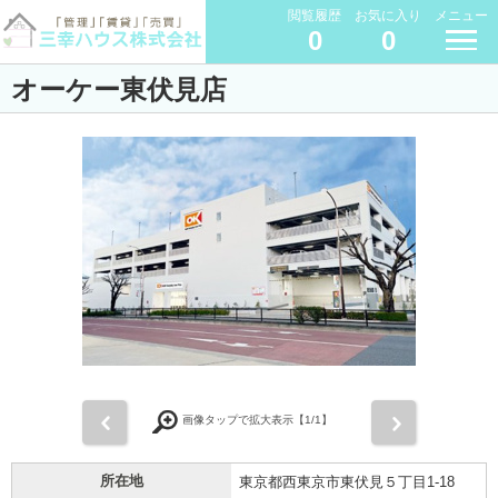
閲覧履歴
お気に入り
メニュー
0
0
オーケー東伏見店
前
次
画像タップで拡大表示【
1
/1】
所在地
東京都西東京市東伏見５丁目1-18