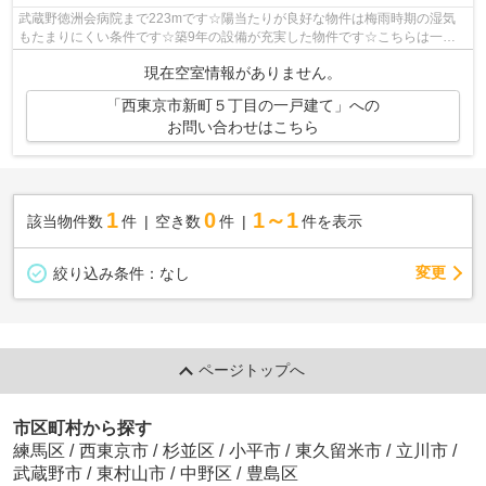
武蔵野徳洲会病院まで223mです☆陽当たりが良好な物件は梅雨時期の湿気
もたまりにくい条件です☆築9年の設備が充実した物件です☆こちらは一戸
建ての物件です☆西東京市や西武新宿線田無付...
現在空室情報がありません。
「西東京市新町５丁目の一戸建て」への
お問い合わせはこちら
1
0
1～1
該当物件数
件
空き数
件
件を表示
変更
絞り込み条件：
なし
ページトップへ
市区町村から探す
練馬区
/
西東京市
/
杉並区
/
小平市
/
東久留米市
/
立川市
/
武蔵野市
/
東村山市
/
中野区
/
豊島区