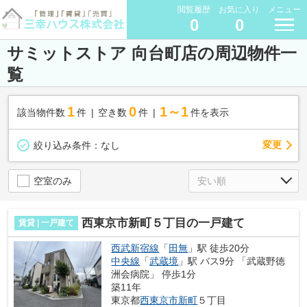
閲覧履歴
お気に入り
メニュー
0
0
サミットストア 向台町店の周辺物件一
覧
1
0
1～1
該当物件数
件
空き数
件
件を表示
変更
絞り込み条件：
なし
空室のみ
西東京市新町５丁目の一戸建て
賃貸 | 一戸建て
西武新宿線
「
田無
」駅 徒歩20分
中央線
「
武蔵境
」駅 バス9分 「武蔵野徳
洲会病院」 停歩1分
築11年
東京都
西東京市
新町
５丁目