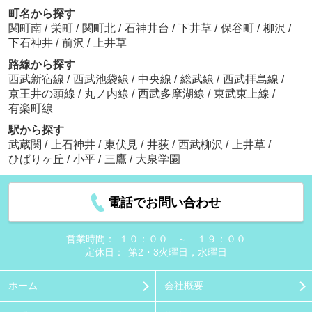
町名から探す
関町南
/
栄町
/
関町北
/
石神井台
/
下井草
/
保谷町
/
柳沢
/
下石神井
/
前沢
/
上井草
路線から探す
西武新宿線
/
西武池袋線
/
中央線
/
総武線
/
西武拝島線
/
京王井の頭線
/
丸ノ内線
/
西武多摩湖線
/
東武東上線
/
有楽町線
駅から探す
武蔵関
/
上石神井
/
東伏見
/
井荻
/
西武柳沢
/
上井草
/
ひばりヶ丘
/
小平
/
三鷹
/
大泉学園
電話でお問い合わせ
営業時間：
１０：００ ～ １９：００
定休日：
第2・3火曜日，水曜日
ホーム
会社概要