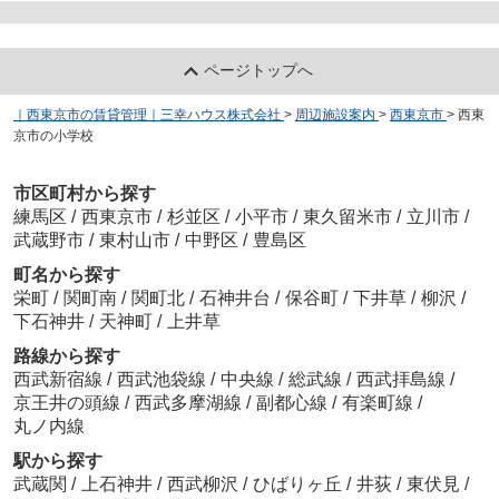
ページトップへ
｜西東京市の賃貸管理｜三幸ハウス株式会社
>
周辺施設案内
>
西東京市
>
西東
京市の小学校
市区町村から探す
練馬区
/
西東京市
/
杉並区
/
小平市
/
東久留米市
/
立川市
/
武蔵野市
/
東村山市
/
中野区
/
豊島区
町名から探す
栄町
/
関町南
/
関町北
/
石神井台
/
保谷町
/
下井草
/
柳沢
/
下石神井
/
天神町
/
上井草
路線から探す
西武新宿線
/
西武池袋線
/
中央線
/
総武線
/
西武拝島線
/
京王井の頭線
/
西武多摩湖線
/
副都心線
/
有楽町線
/
丸ノ内線
駅から探す
武蔵関
/
上石神井
/
西武柳沢
/
ひばりヶ丘
/
井荻
/
東伏見
/