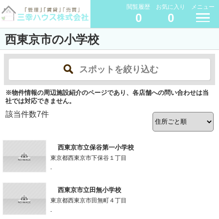
閲覧履歴
お気に入り
メニュー
0
0
西東京市の小学校
スポットを絞り込む
※物件情報の周辺施設紹介のページであり、各店舗への問い合わせは当
社では対応できません。
該当件数
7
件
西東京市立保谷第一小学校
東京都西東京市下保谷１丁目
-
西東京市立田無小学校
東京都西東京市田無町４丁目
-