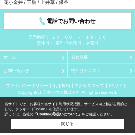
花小金井
/
三鷹
/
上井草
/
保谷
電話でお問い合わせ
営業時間：
１０：００ ～ １９：００
定休日：
第2・3火曜日，水曜日
ホーム
会社概要
お問い合わせ
物件リクエスト
プライバシーポリシー
利用規約
アクセスマップ
PCサイト
Copyright(c) 三幸ハウス株式会社 All rights reserved.
当サイトでは、お客様の当サイト利用状況把握、サービス向上検討を目的と
して、クッキー（Cookie）を使用しています。
詳しくは、当社の
「Cookieの取扱いについて」
をご確認ください。
閉じる