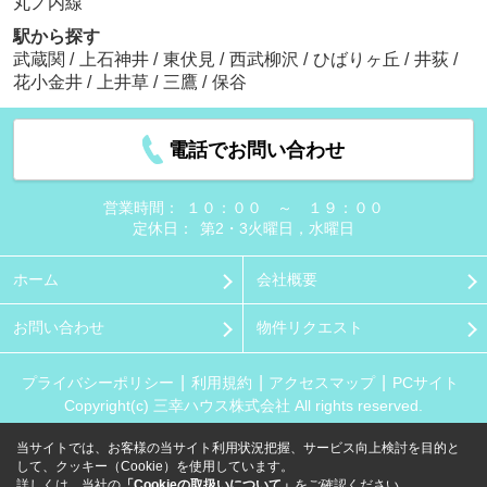
丸ノ内線
駅から探す
武蔵関
/
上石神井
/
東伏見
/
西武柳沢
/
ひばりヶ丘
/
井荻
/
花小金井
/
上井草
/
三鷹
/
保谷
電話でお問い合わせ
営業時間：
１０：００ ～ １９：００
定休日：
第2・3火曜日，水曜日
ホーム
会社概要
お問い合わせ
物件リクエスト
プライバシーポリシー
利用規約
アクセスマップ
PCサイト
Copyright(c) 三幸ハウス株式会社 All rights reserved.
当サイトでは、お客様の当サイト利用状況把握、サービス向上検討を目的と
して、クッキー（Cookie）を使用しています。
詳しくは、当社の
「Cookieの取扱いについて」
をご確認ください。