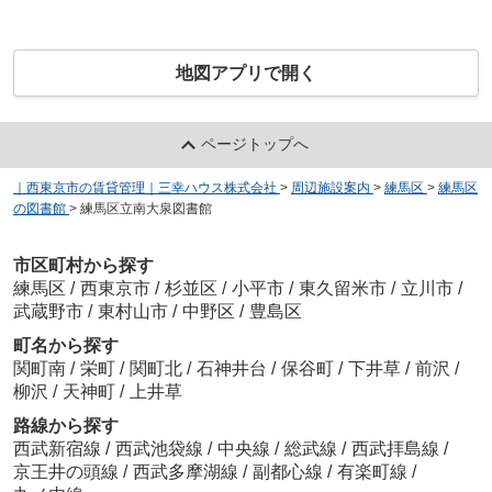
地図アプリで開く
ページトップへ
｜西東京市の賃貸管理｜三幸ハウス株式会社
>
周辺施設案内
>
練馬区
>
練馬区
の図書館
>
練馬区立南大泉図書館
市区町村から探す
練馬区
/
西東京市
/
杉並区
/
小平市
/
東久留米市
/
立川市
/
武蔵野市
/
東村山市
/
中野区
/
豊島区
町名から探す
関町南
/
栄町
/
関町北
/
石神井台
/
保谷町
/
下井草
/
前沢
/
柳沢
/
天神町
/
上井草
路線から探す
西武新宿線
/
西武池袋線
/
中央線
/
総武線
/
西武拝島線
/
京王井の頭線
/
西武多摩湖線
/
副都心線
/
有楽町線
/