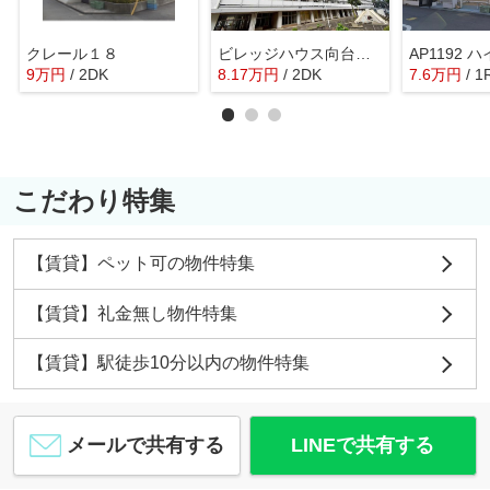
クレール１８
ビレッジハウス向台タワー1号棟
9
万
円
/ 2DK
8.17
万
円
/ 2DK
7.6
万
円
/ 1
こだわり特集
【賃貸】ペット可の物件特集
【賃貸】礼金無し物件特集
【賃貸】駅徒歩10分以内の物件特集
メールで共有する
LINEで共有する