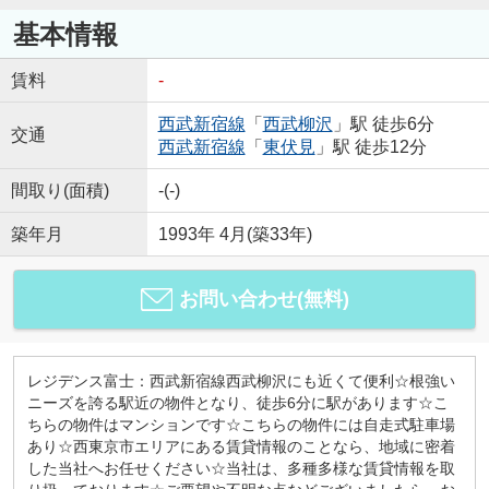
基本情報
賃料
-
西武新宿線
「
西武柳沢
」駅 徒歩6分
交通
西武新宿線
「
東伏見
」駅 徒歩12分
間取り(面積)
-(-)
築年月
1993年 4月(築33年)
お問い合わせ(無料)
レジデンス富士：西武新宿線西武柳沢にも近くて便利☆根強い
ニーズを誇る駅近の物件となり、徒歩6分に駅があります☆こ
ちらの物件はマンションです☆こちらの物件には自走式駐車場
あり☆西東京市エリアにある賃貸情報のことなら、地域に密着
した当社へお任せください☆当社は、多種多様な賃貸情報を取