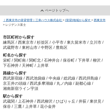
ページトップへ
｜西東京市の賃貸管理｜三幸ハウス株式会社
>
(賃貸)地域から探す
>
西東京市
>
レジデンス富士
市区町村から探す
練馬区
/
西東京市
/
杉並区
/
小平市
/
東久留米市
/
立川市
/
武蔵野市
/
東村山市
/
中野区
/
豊島区
町名から探す
栄町
/
関町南
/
関町北
/
石神井台
/
保谷町
/
下井草
/
柳沢
/
下石神井
/
天神町
/
上井草
路線から探す
西武新宿線
/
西武池袋線
/
中央線
/
総武線
/
西武拝島線
/
京王井の頭線
/
西武多摩湖線
/
丸ノ内線
/
副都心線
/
湘南新宿ライン宇須
駅から探す
武蔵関
/
上石神井
/
西武柳沢
/
ひばりヶ丘
/
井荻
/
東伏見
/
保谷
/
三鷹
/
上井草
/
花小金井