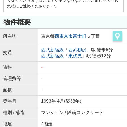
り扱っております☆ご要望や不明な点などございましたら、お
気軽にご連絡ください(*^^*)
物件概要
所在地
東京都
西東京市
富士町
６丁目
西武新宿線
「
西武柳沢
」駅 徒歩6分
交通
西武新宿線
「
東伏見
」駅 徒歩12分
賃料
-
管理費等
-
面積
-
築年月
1993年 4月(築33年)
種別 / 構造
マンション / 鉄筋コンクリート
階建
4階建