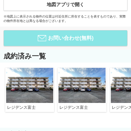
地図アプリで開く
※地図上に表示される物件の位置は付近住所に所在することを表すものであり、実際
の物件所在地とは異なる場合がございます。
お問い合わせ(無料)
成約済み一覧
レジデンス富士
レジデンス富士
レジデン