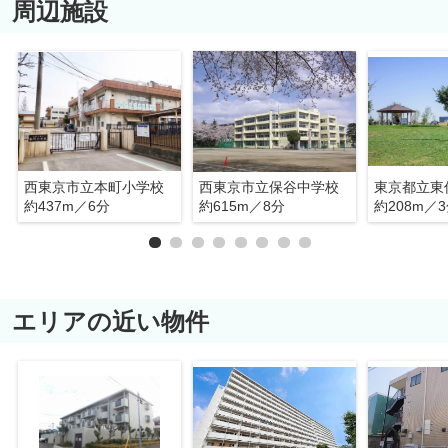
周辺施設
西東京市立本町小学校
西東京市立保谷中学校
東京都立東
約437m／6分
約615m／8分
約208m／
エリアの近い物件