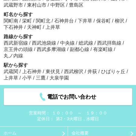
武蔵野市
/
東村山市
/
中野区
/
豊島区
町名から探す
関町南
/
栄町
/
関町北
/
石神井台
/
下井草
/
保谷町
/
柳沢
/
下石神井
/
天神町
/
上井草
路線から探す
西武新宿線
/
西武池袋線
/
中央線
/
総武線
/
西武拝島線
/
京王井の頭線
/
西武多摩湖線
/
副都心線
/
有楽町線
/
丸ノ内線
駅から探す
武蔵関
/
上石神井
/
東伏見
/
西武柳沢
/
井荻
/
ひばりヶ丘
/
上井草
/
小平
/
三鷹
/
大泉学園
電話でお問い合わせ
営業時間：
１０：００ ～ １９：００
定休日：
第2・3火曜日，水曜日
ホーム
会社概要