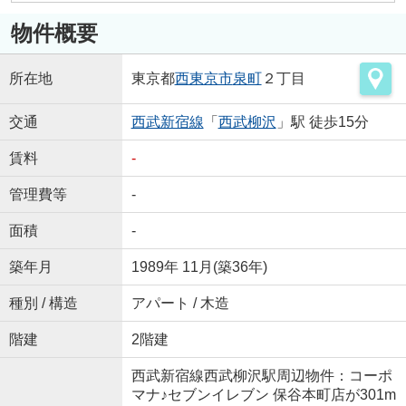
物件概要
所在地
東京都
西東京市
泉町
２丁目
交通
西武新宿線
「
西武柳沢
」駅 徒歩15分
賃料
-
管理費等
-
面積
-
築年月
1989年 11月(築36年)
種別 / 構造
アパート / 木造
階建
2階建
西武新宿線西武柳沢駅周辺物件：コーポ
マナ♪セブンイレブン 保谷本町店が301m