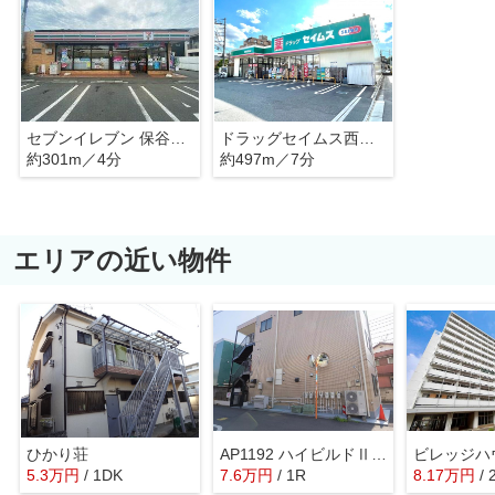
セブンイレブン 保谷本町店
ドラッグセイムス西東京保谷店
約301m／4分
約497m／7分
エリアの近い物件
ひかり荘
AP1192 ハイビルドⅡ 301
5.3
万
円
/ 1DK
7.6
万
円
/ 1R
8.17
万
円
/ 