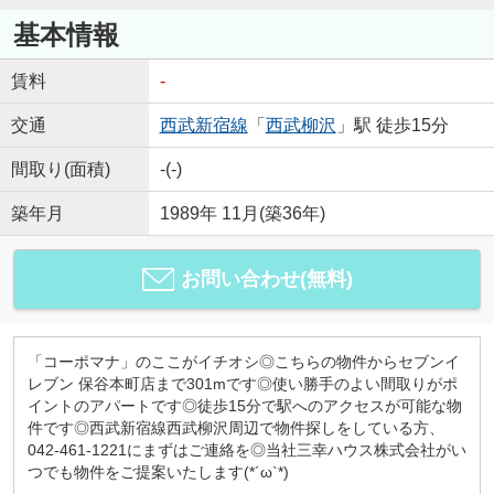
基本情報
賃料
-
交通
西武新宿線
「
西武柳沢
」駅 徒歩15分
間取り(面積)
-(-)
築年月
1989年 11月(築36年)
お問い合わせ(無料)
「コーポマナ」のここがイチオシ◎こちらの物件からセブンイ
レブン 保谷本町店まで301mです◎使い勝手のよい間取りがポ
イントのアパートです◎徒歩15分で駅へのアクセスが可能な物
件です◎西武新宿線西武柳沢周辺で物件探しをしている方、
042-461-1221にまずはご連絡を◎当社三幸ハウス株式会社がい
つでも物件をご提案いたします(*´ω`*)