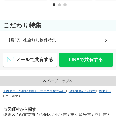
こだわり特集
【賃貸】礼金無し物件特集
メールで共有する
LINEで共有する
ページトップへ
｜西東京市の賃貸管理｜三幸ハウス株式会社
>
(賃貸)地域から探す
>
西東京市
>
コーポマナ
市区町村から探す
練馬区
/
西東京市
/
杉並区
/
小平市
/
東久留米市
/
立川市
/