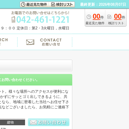
最終更新：2026年08月07日
00
00
件
件
最近見た物件
検討リスト
１９：００
定休日：第2・3火曜日，水曜日
にお問い合わせください。
ント。様々な場所へのアクセスが便利にな
行かずにサッとゴミ出しできるように、共
となら、地域に密着した当社へお任せ下さ
点などございましたら、お気軽にご連絡下
建物