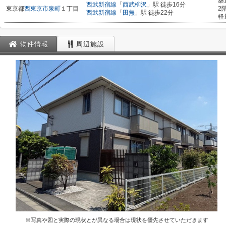
築
西武新宿線
「
西武柳沢
」駅 徒歩16分
東京都
西東京市
泉町
１丁目
2
西武新宿線
「
田無
」駅 徒歩22分
軽
物件情報
周辺施設
※写真や図と実際の現状とが異なる場合は現状を優先させていただきます