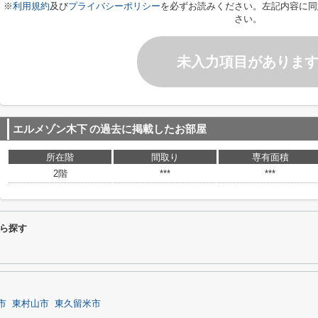
※
利用規約
及び
プライバシーポリシー
を必ずお読みください。左記内容に同
さい。
未入力項目がありま
エルメゾン木下
の過去に掲載したお部屋
所在階
間取り
専有面積
2階
***
***
ら探す
市
東村山市
東久留米市