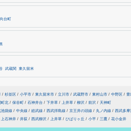
向台町
無
谷
武蔵関
東久留米
市
/
杉並区
/
小平市
/
東久留米市
/
立川市
/
武蔵野市
/
東村山市
/
中野区
/
豊
関町北
/
保谷町
/
石神井台
/
下井草
/
上井草
/
柳沢
/
前沢
/
天神町
武池袋線
/
中央線
/
総武線
/
西武拝島線
/
京王井の頭線
/
丸ノ内線
/
西武多摩
上石神井
/
井荻
/
西武柳沢
/
上井草
/
ひばりヶ丘
/
小平
/
三鷹
/
花小金井