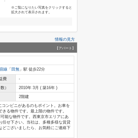
※ご覧になりたい写真をクリックすると
拡大されて表示されます。
情報の見方
【アパート】
宿線
「
田無
」駅 徒歩22分
益費
-
年数）
2010年 3月 ( 築16年 )
2階建
にコンビニがあるのもポイント。お車を
できる物件です。最上階の物件です。
用可能な物件です。西東京市エリアにあ
お任せ下さい。当社は、多種多様な賃貸
などございましたら、お気軽にご連絡下