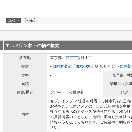
【外観】
コメント
エルメゾン木下
の物件概要
所在地
東京都
西東京市
泉町
１丁目
西武新宿線
「
西武柳沢
」駅 徒歩16分
西武新
交通
賃料
-
管理費・共
面積
-
築年月（築
種別/構造
アパート / 軽量鉄骨
階建
セブンイレブン 保谷本町店まで徒歩7分と近場
お持ちの方にオススメの、自走式駐車場を利用
様々な場所へのアクセスが便利になる、2駅利
備考
る賃貸情報のことなら、地域に密着した当社へ
情報を取り扱っております。ご要望や不明な点
さい。