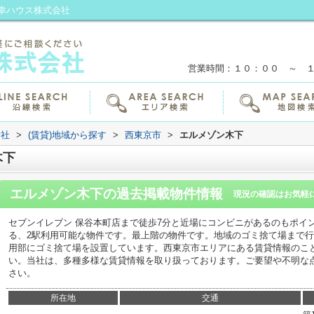
幸ハウス株式会社
営業時間：１０：００ ～ 
会社
>
(賃貸)地域から探す
>
西東京市
>
エルメゾン木下
木下
エルメゾン木下
の過去掲載物件情報
現況の確認はお気軽
セブンイレブン 保谷本町店まで徒歩7分と近場にコンビニがあるのもポイ
る、2駅利用可能な物件です。最上階の物件です。地域のゴミ捨て場まで
用部にゴミ捨て場を設置しています。西東京市エリアにある賃貸情報のこ
い。当社は、多種多様な賃貸情報を取り扱っております。ご要望や不明な
さい。
所在地
交通