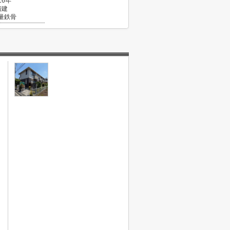
16年
階建
量鉄骨