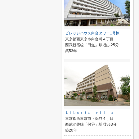
ビレッジハウス向台タワー1号棟
東京都西東京市向台町４丁目
西武新宿線「田無」駅 徒歩25分
築53年
Ｌｉｂｅｒｔａ ｖｉｌｌａ
東京都西東京市下保谷４丁目
西武池袋線「保谷」駅 徒歩3分
築20年