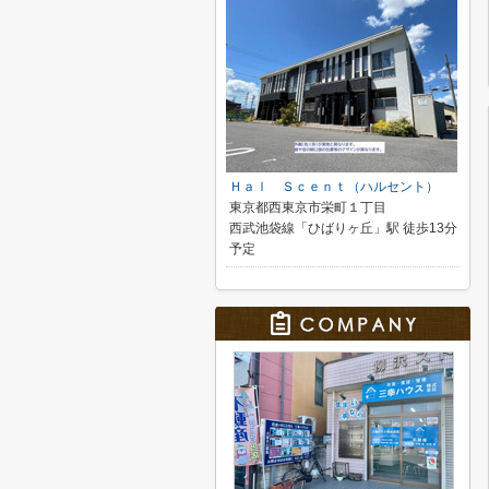
Ｈａｌ Ｓｃｅｎｔ（ハルセント）
東京都西東京市栄町１丁目
西武池袋線「ひばりヶ丘」駅 徒歩13分
予定