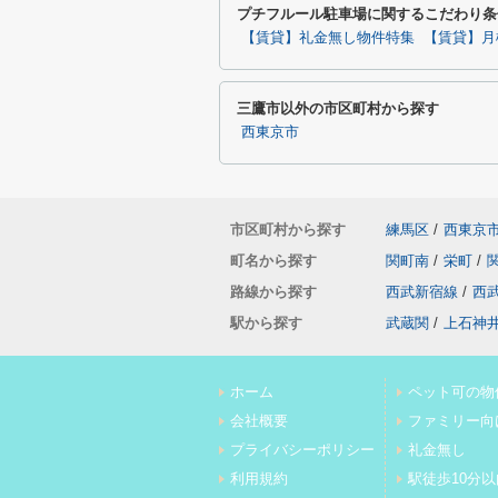
プチフルール駐車場に関するこだわり条
【賃貸】礼金無し物件特集
【賃貸】月
三鷹市以外の市区町村から探す
西東京市
市区町村から探す
練馬区
/
西東京
町名から探す
関町南
/
栄町
/
路線から探す
西武新宿線
/
西
駅から探す
武蔵関
/
上石神
ホーム
ペット可の物
会社概要
ファミリー向
プライバシーポリシー
礼金無し
利用規約
駅徒歩10分