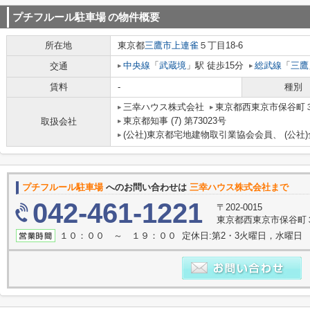
プチフルール駐車場
の物件概要
所在地
東京都
三鷹市
上連雀
５丁目18-6
中央線
「
武蔵境
」駅 徒歩15分
総武線
「
三鷹
交通
賃料
-
種別
三幸ハウス株式会社
東京都西東京市保谷町３丁
東京都知事 (7) 第73023号
取扱会社
(公社)東京都宅地建物取引業協会会員、 (公
プチフルール駐車場
へのお問い合わせは
三幸ハウス株式会社まで
042-461-1221
〒202-0015
東京都西東京市保谷町３
１０：００ ～ １９：００ 定休日:第2・3火曜日，水曜日